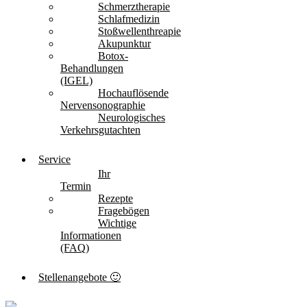
Schmerztherapie
Schlafmedizin
Stoßwellenthreapie
Akupunktur
Botox-
Behandlungen
(IGEL)
Hochauflösende
Nervensonographie
Neurologisches
Verkehrsgutachten
Service
Ihr
Termin
Rezepte
Fragebögen
Wichtige
Informationen
(FAQ)
Stellenangebote 🙂