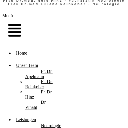
Frau Dr.med. Nele Hinz
- Fachärztin Neurologie
Frau Dr.med Liliane Reinkober
- Neurologie
Menü
Home
Unser Team
Fr. Dr.
Apelmann
Fr. Dr.
Reinkober
Fr. Dr.
Hinz
Dr.
Vinahl
Leistungen
Neurologie