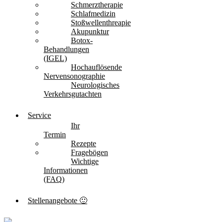
Schmerztherapie
Schlafmedizin
Stoßwellenthreapie
Akupunktur
Botox-
Behandlungen
(IGEL)
Hochauflösende
Nervensonographie
Neurologisches
Verkehrsgutachten
Service
Ihr
Termin
Rezepte
Fragebögen
Wichtige
Informationen
(FAQ)
Stellenangebote 🙂