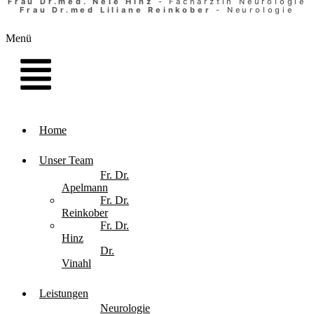
Frau Dr.med. Nele Hinz
- Fachärztin Neurologie
Frau Dr.med Liliane Reinkober
- Neurologie
Menü
Home
Unser Team
Fr. Dr.
Apelmann
Fr. Dr.
Reinkober
Fr. Dr.
Hinz
Dr.
Vinahl
Leistungen
Neurologie